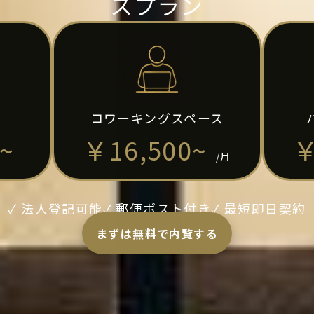
スプラン
コワーキングスペース
~
￥16,500~
￥
/月
✓ 法人登記可能
✓ 郵便ポスト付き
✓ 最短即日契約
まずは無料で内覧する