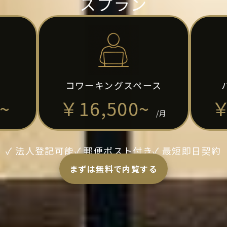
スプラン
コワーキングスペース
~
￥16,500~
￥
/月
✓ 法人登記可能
✓ 郵便ポスト付き
✓ 最短即日契約
まずは無料で内覧する